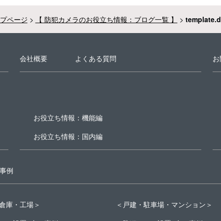
プページ
>
【 防犯カメラのお役立ち情報：ブログ一覧 】
>
template.d
会社概要
よくある質問
お
お役立ち情報：機能編
お役立ち情報：国内編
事例
倉庫・工場＞
＜戸建・駐車場・マンション＞