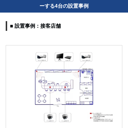
ーする4台の設置事例
■ 設置事例：接客店舗