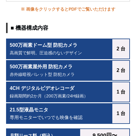
※ 画像をクリックするとPDFでご覧いただけます
■ 機器構成内容
500万画素ドーム型 防犯カメラ
2 台
高画質で鮮明。圧迫感のないデザイン
500万画素屋外用 防犯カメラ
2 台
赤外線暗視バレット型 防犯カメラ
4CH デジタルビデオレコーダ
1 台
録画期間約2か月（200万画素/24H録画）
21.5型液晶モニタ
1 台
専用モニターでいつでも映像を確認
9,500円〜
月額リース料（税込）