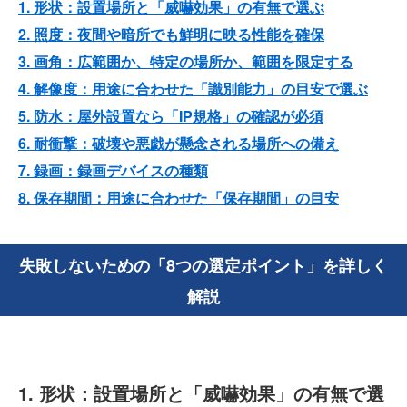
1. 形状：設置場所と「威嚇効果」の有無で選ぶ
2. 照度：夜間や暗所でも鮮明に映る性能を確保
3. 画角：広範囲か、特定の場所か、範囲を限定する
4. 解像度：用途に合わせた「識別能力」の目安で選ぶ
5. 防水：屋外設置なら「IP規格」の確認が必須
6. 耐衝撃：破壊や悪戯が懸念される場所への備え
7. 録画：録画デバイスの種類
8. 保存期間：用途に合わせた「保存期間」の目安
失敗しないための「8つの選定ポイント」を詳しく
解説
1. 形状：設置場所と「威嚇効果」の有無で選