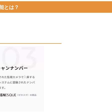
能とは？
件数