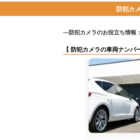
防犯カ
―防犯カメラのお役立ち情報
防犯と監視カメラの違い
防犯カメラの形状と種類
お見積りご相談は無料
創業104年 信頼と実
防犯カメラの選び方
防犯カメラの照度
防犯カメラTOPページ
オフィス・会社
オフィスTOPページ
倉庫・工場
【 防犯カメラの車両ナンバ
介護施設でのメリット
建設業許可取得企業
防水性能・防塵性能
子育て世帯におすす
責任施工管理
耐衝撃性能
遠隔監視機能
AI顔人認証機能