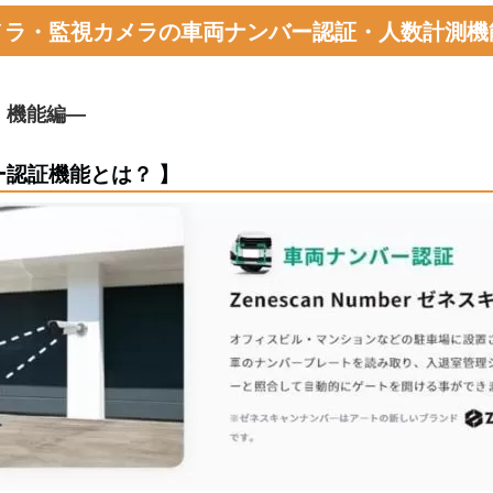
メラ・監視カメラの車両ナンバー認証・人数計測機
：機能編―
績
防犯カメラの助成金
休日夜間でも対応
レンズと画角
解像度と画素数
MAXHUB TOPページ
戸建・マンション
福岡県の刑法犯認知
店舗・介護施設
ー認証機能とは？ 】
め
防犯カメラの基礎知識
ワンストップで対応
録画デバイスの種類
録画期間の目安
車両ナンバー認証機能
配線に関して