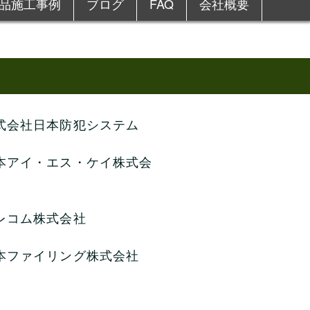
品施工事例
ブログ
FAQ
会社概要
ー選定
防盗金庫
一括対応・適正価格
式会社日本防犯システム
本アイ・エス・ケイ株式会
も対応
創業105年 信頼と実績
レコム株式会社
本ファイリング株式会社