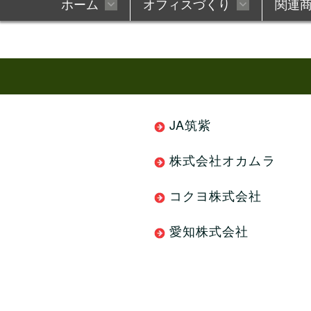
ホーム
オフィスづくり
関連
オフィスデザイン設計
オフィス移転・引
WEB会議にはMAXHUB
オフィスセキュリティ全体
オフィスTOPページ
ワンストップ対応
防犯カメラTOPペ
レイアウト無料作
複合機・パソコ
入退室管
JA筑紫
オフィスの内装工事
間仕切・パーティシ
株式会社オカムラ
責任施工管理
建設業許可 取得企
コクヨ株式会社
サイン・看板工事
照明工事
愛知株式会社
オフィスセキュリティ
選ばれる10の理