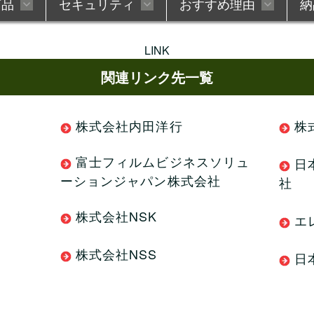
商品
セキュリティ
おすすめ理由
納
LINK
関連リンク先一覧
越
オフィス家具販売
ージ
成
ン
理
MAXHUB TOPページ
セキュリティも対応
デジタルサイネージ
防犯カメラ・監視カメラ
有力家具メーカ
耐火金庫・
合鍵作成
株式会社内田洋行
株
ョン
床工事・OAフロア
富士フィルムビジネスソリュ
日
ーションジャパン株式会社
社
業
休日夜間でも対応
ちいさなことで
株式会社NSK
エ
ブラインド・窓まわり
株式会社NSS
日
由