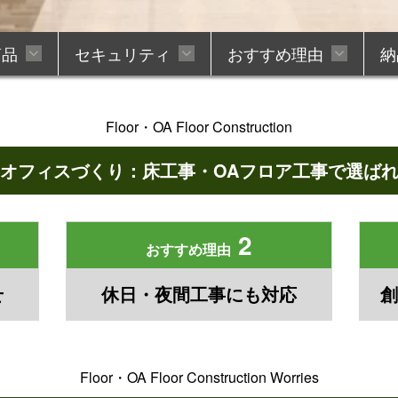
商品
セキュリティ
おすすめ理由
納
Floor・OA Floor Construction
越
オフィス家具販売
オフィスづくり：床工事・OAフロア工事で選ば
ージ
成
ン
理
MAXHUB TOPページ
セキュリティも対応
デジタルサイネージ
防犯カメラ・監視カメラ
有力家具メーカ
耐火金庫・
合鍵作成
2
ョン
床工事・OAフロア
おすすめ理由
業
休日夜間でも対応
ちいさなことで
せ
休日・夜間工事にも対応
創
ブラインド・窓まわり
Floor・OA Floor Construction Worries