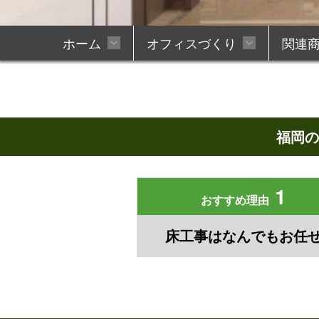
ホーム
オフィスづくり
関連
オフィスデザイン設計
オフィス移転・引
福岡の
WEB会議にはMAXHUB
オフィスセキュリティ全体
オフィスTOPページ
ワンストップ対応
防犯カメラTOPペ
レイアウト無料作
複合機・パソコ
入退室管
1
オフィスの内装工事
間仕切・パーティシ
おすすめ理由
責任施工管理
建設業許可 取得企
床工事はなんでもお任
サイン・看板工事
照明工事