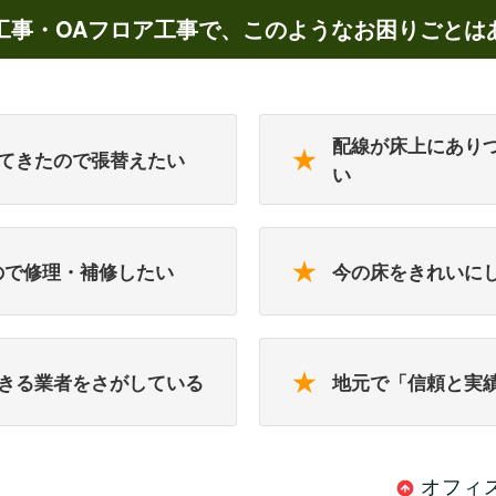
由
工事・OAフロア工事で、このようなお困りごとは
配線が床上にあり
★
てきたので張替えたい
い
★
ので修理・補修したい
今の床をきれいに
★
きる業者をさがしている
地元で「信頼と実
オフィ