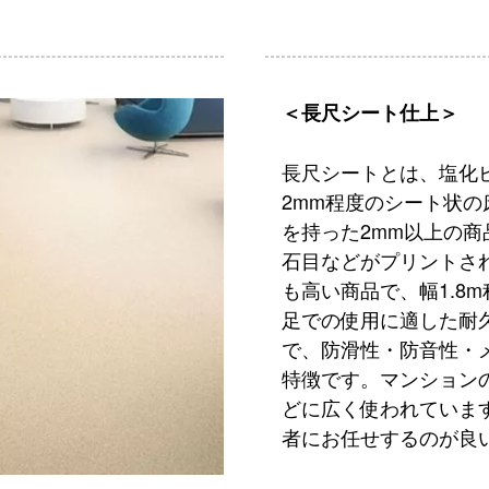
＜長尺シート仕上＞
長尺シートとは、塩化
2mm程度のシート状
を持った2mm以上の
石目などがプリントさ
も高い商品で、幅1.8
足での使用に適した耐
で、防滑性・防音性・
特徴です。マンション
どに広く使われていま
者にお任せするのが良