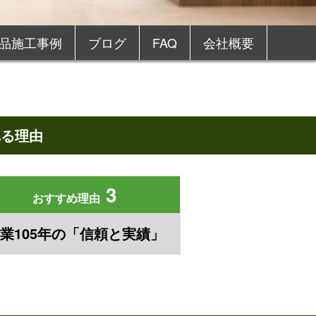
品施工事例
ブログ
FAQ
会社概要
れる理由
ー選定
防盗金庫
一括対応・適正価格
3
おすすめ理由
も対応
創業105年 信頼と実績
業105年の「信頼と実績」